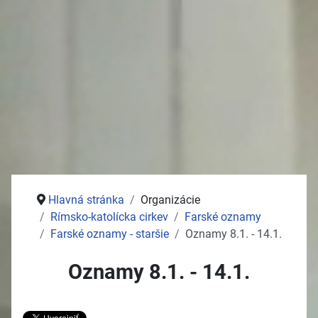
Stolný tenis
Jednota dôchodcov
Služby
Pošta
Potraviny
Autoservisy
Kozmetika
Vývoz žúmp na ČOV
Zdravotné stredisko
Hlavná stránka
Organizácie
Rímsko-katolícka cirkev
Farské oznamy
Farské oznamy - staršie
Oznamy 8.1. - 14.1.
Oznamy 8.1. - 14.1.