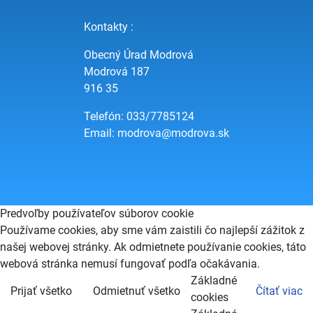
Kontakty :
Obecný Úrad Modrová
Modrová 187
916 35
Telefón: 033/7785124
Email:
modrova@modrova.sk
Predvoľby používateľov súborov cookie
Používame cookies, aby sme vám zaistili čo najlepší zážitok z
našej webovej stránky. Ak odmietnete používanie cookies, táto
webová stránka nemusí fungovať podľa očakávania.
Základné
Prijať všetko
Odmietnuť všetko
Čítať viac
cookies