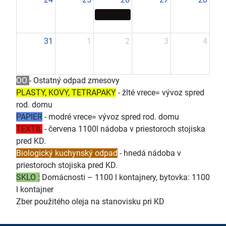
31
1
2
3
4
OO
- Ostatný odpad zmesovy
PLASTY, KOVY, TETRAPAKY
- žlté vrece= vývoz spred
rod. domu
PAPIER
- modré vrece= vývoz spred rod. domu
TEXTIL
- červena 1100l nádoba v priestoroch stojiska
pred KD.
Biologický kuchynský odpad
- hnedá nádoba v
priestoroch stojiska pred KD.
SKLO :
Domácnosti – 1100 l kontajnery, bytovka: 1100
l kontajner
Zber použitého oleja na stanovisku pri KD