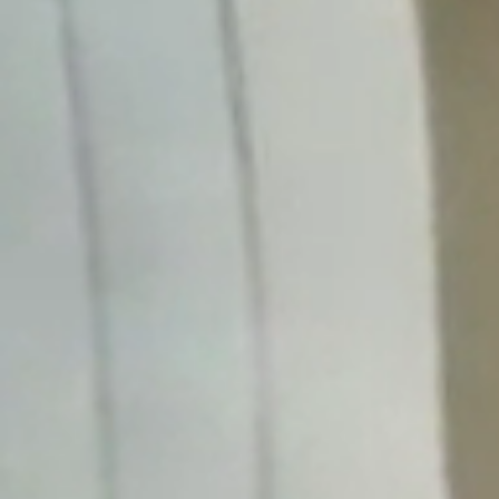
Obecný Úrad
Úradné hodiny
Verejné obstarávanie
Smernice a poriadky
Hospodárenie
Matrika
Stavebný úrad
Územný plán obce
Odpadové hospodárstvo
Časová os vývozov
Pre občanov
Poplatky za služby
Tlačivá
Kalendár vývozov
Modrovské noviny
Fotogalérie
Ako vybaviť
Oznamy