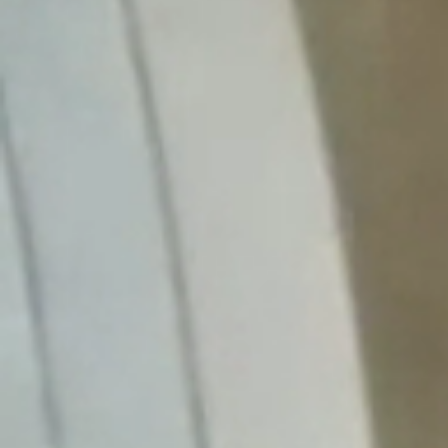
Obec
Naša obec
Symboly obce
História
Modrovská jaskyňa
Kňaži vrch
Turistika v okolí
Obyčaje
Cintorín
Virtuálny cintorín
Naša obec v médiách
Samospráva
Starosta obce
Obecné zastupiteľstvo
Hlavný kontrolór
Voľby
Zápisnice OZ
Všeobecné závazné nariadenia