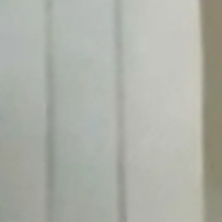
Aktuality
Úradná tabuľa
Archív
Povinné zverejňovanie
Faktúry
Zmluvy CRZ dodávateľské
Zmluvy CRZ objednavateľské
Zmluvy do 2022
Organizácie
Rímsko-katolícka cirkev
Urbárské spoločnosti
MO Matica slovenská
Modrovanky-Krojovanky
Modrovská dychovka
Senior Modrová
Materská škola
OZ MŠ Modrová
Šport
Futbal
ŠK Modrová