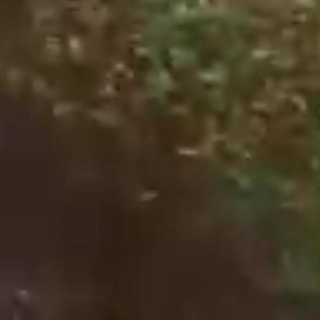
Obecný Úrad
Úradné hodiny
Verejné obstarávanie
Smernice a poriadky
Hospodárenie
Matrika
Stavebný úrad
Územný plán obce
Odpadové hospodárstvo
Časová os vývozov
Pre občanov
Poplatky za služby
Tlačivá
Kalendár vývozov
Modrovské noviny
Fotogalérie
Ako vybaviť
Oznamy