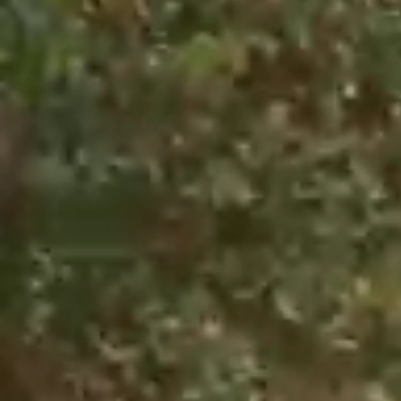
Obec
Naša obec
Symboly obce
História
Modrovská jaskyňa
Kňaži vrch
Turistika v okolí
Obyčaje
Cintorín
Virtuálny cintorín
Naša obec v médiách
Samospráva
Starosta obce
Obecné zastupiteľstvo
Hlavný kontrolór
Voľby
Zápisnice OZ
Všeobecné závazné nariadenia