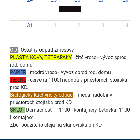
31
1
2
3
4
OO
- Ostatný odpad zmesovy
PLASTY, KOVY, TETRAPAKY
- žlté vrece= vývoz spred
rod. domu
PAPIER
- modré vrece= vývoz spred rod. domu
TEXTIL
- červena 1100l nádoba v priestoroch stojiska
pred KD.
Biologický kuchynský odpad
- hnedá nádoba v
priestoroch stojiska pred KD.
SKLO :
Domácnosti – 1100 l kontajnery, bytovka: 1100
l kontajner
Zber použitého oleja na stanovisku pri KD