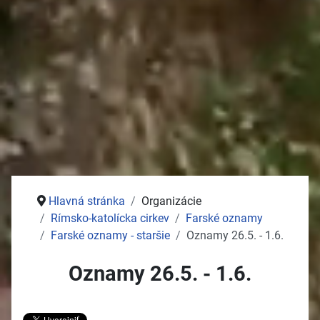
Stolný tenis
Jednota dôchodcov
Služby
Pošta
Potraviny
Autoservisy
Kozmetika
Vývoz žúmp na ČOV
Zdravotné stredisko
Hlavná stránka
Organizácie
Rímsko-katolícka cirkev
Farské oznamy
Farské oznamy - staršie
Oznamy 26.5. - 1.6.
Oznamy 26.5. - 1.6.