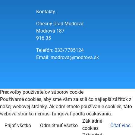
Kontakty :
Obecný Úrad Modrová
Modrová 187
916 35
Telefón: 033/7785124
Email:
modrova@modrova.sk
Predvoľby používateľov súborov cookie
Používame cookies, aby sme vám zaistili čo najlepší zážitok z
našej webovej stránky. Ak odmietnete používanie cookies, táto
webová stránka nemusí fungovať podľa očakávania.
Základné
Prijať všetko
Odmietnuť všetko
Čítať viac
cookies