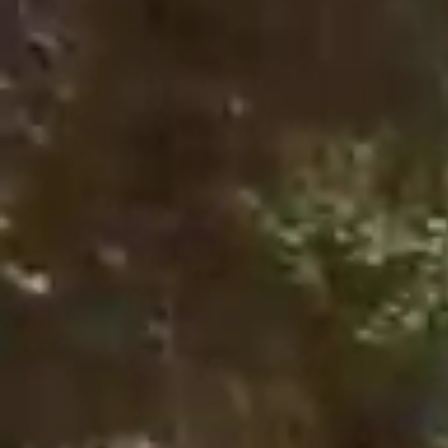
Aktuality
Úradná tabuľa
Archív
Povinné zverejňovanie
Faktúry
Zmluvy CRZ dodávateľské
Zmluvy CRZ objednavateľské
Zmluvy do 2022
Organizácie
Rímsko-katolícka cirkev
Urbárské spoločnosti
MO Matica slovenská
Modrovanky-Krojovanky
Modrovská dychovka
Senior Modrová
Materská škola
OZ MŠ Modrová
Šport
Futbal
ŠK Modrová