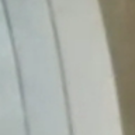
Obec
Naša obec
Symboly obce
História
Modrovská jaskyňa
Kňaži vrch
Turistika v okolí
Obyčaje
Cintorín
Virtuálny cintorín
Naša obec v médiách
Samospráva
Starosta obce
Obecné zastupiteľstvo
Hlavný kontrolór
Voľby
Zápisnice OZ
Všeobecné závazné nariadenia