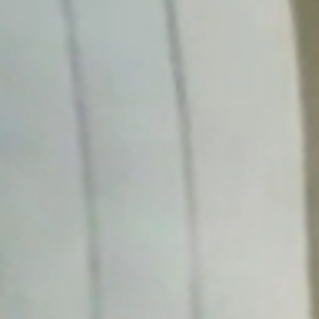
Obecný Úrad
Úradné hodiny
Verejné obstarávanie
Smernice a poriadky
Hospodárenie
Matrika
Stavebný úrad
Územný plán obce
Odpadové hospodárstvo
Časová os vývozov
Pre občanov
Poplatky za služby
Tlačivá
Kalendár vývozov
Modrovské noviny
Fotogalérie
Ako vybaviť
Oznamy