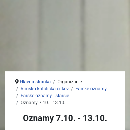
Stolný tenis
Jednota dôchodcov
Služby
Pošta
Potraviny
Autoservisy
Kozmetika
Vývoz žúmp na ČOV
Zdravotné stredisko
Hlavná stránka
Organizácie
Rímsko-katolícka cirkev
Farské oznamy
Farské oznamy - staršie
Oznamy 7.10. - 13.10.
Oznamy 7.10. - 13.10.