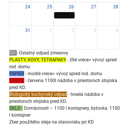
24
25
26
27
28
31
1
2
3
4
OO
- Ostatný odpad zmesovy
PLASTY, KOVY, TETRAPAKY
- žlté vrece= vývoz spred
rod. domu
PAPIER
- modré vrece= vývoz spred rod. domu
TEXTIL
- červena 1100l nádoba v priestoroch stojiska
pred KD.
Biologický kuchynský odpad
- hnedá nádoba v
priestoroch stojiska pred KD.
SKLO :
Domácnosti – 1100 l kontajnery, bytovka: 1100
l kontajner
Zber použitého oleja na stanovisku pri KD