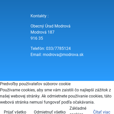
Kontakty :
Obecný Úrad Modrová
Modrová 187
916 35
Telefón: 033/7785124
Email:
modrova@modrova.sk
Predvoľby používateľov súborov cookie
Používame cookies, aby sme vám zaistili čo najlepší zážitok z
našej webovej stránky. Ak odmietnete používanie cookies, táto
webová stránka nemusí fungovať podľa očakávania.
Základné
Prijať všetko
Odmietnuť všetko
Čítať viac