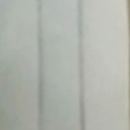
Aktuality
Úradná tabuľa
Archív
Povinné zverejňovanie
Faktúry
Zmluvy CRZ dodávateľské
Zmluvy CRZ objednavateľské
Zmluvy do 2022
Organizácie
Rímsko-katolícka cirkev
Urbárské spoločnosti
MO Matica slovenská
Modrovanky-Krojovanky
Modrovská dychovka
Senior Modrová
Materská škola
OZ MŠ Modrová
Šport
Futbal
ŠK Modrová